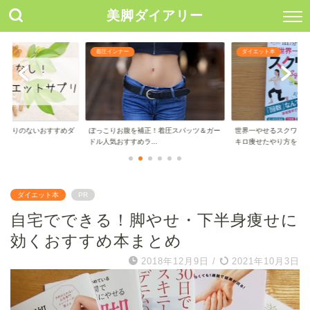
美脚ダイアリー
ダイエット本
サプリ
正！着圧スパッツ＆ガー
世界一やせるスクワットをやってみた！３
強力着圧レギンスおす
..
キロ痩せたやり方を...
圧強めで引き締め効...
ダイエット本
PR
自宅でできる！脚やせ・下半身痩せに
効くおすすめ本まとめ
2018年12月9日
/
2021年10月3日