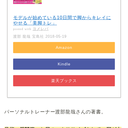
モデルが始めている10日間で脚からキレイに
やせる「美脚トレ」
ヨメレバ
posted with
渡部 龍哉 宝島社 2018-05-19
Amazon
Kindle
楽天ブックス
パーソナルトレーナー渡部龍哉さんの著書。