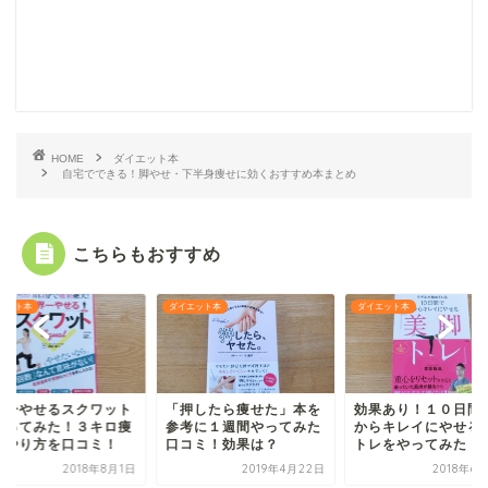
HOME
ダイエット本
自宅でできる！脚やせ・下半身痩せに効くおすすめ本まとめ
こちらもおすすめ
エット本
ダイエット本
ダイエット本
押したら痩せた」本を
効果あり！１０日間で脚
世界一やせるスクワ
考に１週間やってみた
からキレイにやせる美脚
をやってみた！３キ
コミ！効果は？
トレをやってみた
せたやり方を口コミ
2019年4月22日
2018年6月12日
2018年