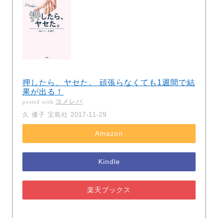
押したら、ヤセた。 頑張らなくても1週間で結
果が出る！
ヨメレバ
posted with
久 優子 宝島社 2017-11-29
Amazon
Kindle
楽天ブックス