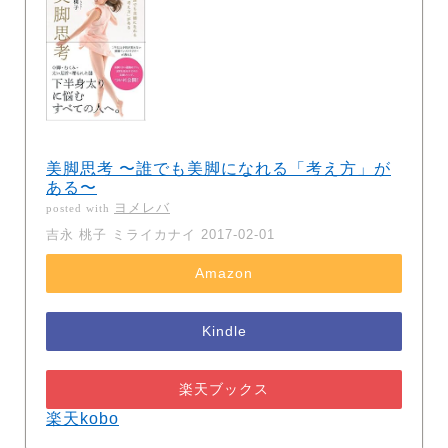
美脚思考 〜誰でも美脚になれる「考え方」が
ある〜
ヨメレバ
posted with
吉永 桃子 ミライカナイ 2017-02-01
Amazon
Kindle
楽天ブックス
楽天kobo