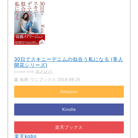
30日でスキニーデニムの似合う私になる (美人
開花シリーズ)
ヨメレバ
posted with
森 拓郎 ワニブックス 2018-08-25
Amazon
Kindle
楽天ブックス
楽天kobo