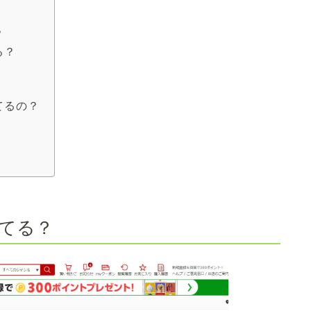
？
る？
てるの？
てる？