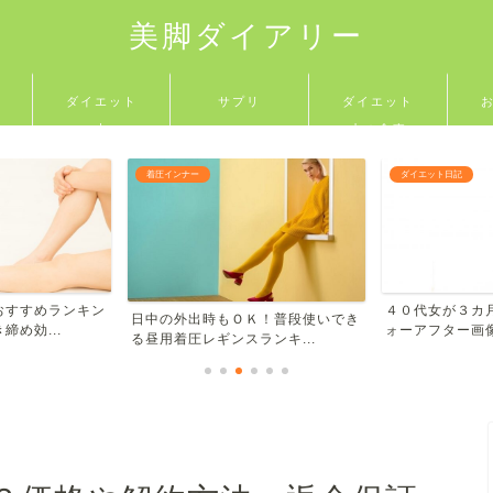
美脚ダイアリー
ダイエット
サプリ
ダイエット
本
中の食事
着圧インナー
ダイエット日記
おすすめランキン
４０代女が３カ
日中の外出時もＯＫ！普段使いでき
め効...
ォーアフター画像
る昼用着圧レギンスランキ...