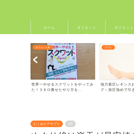
ホーム
ダイエット
ダイエット
法
日記
ダイエット本
サプリ
！着圧スパッツ
世界一やせるスクワットをやってみ
強力着圧レギンス
ラ...
た！３キロ痩せたやり方を...
グ～加圧強めで引き締
むくみケアサプリ
PR