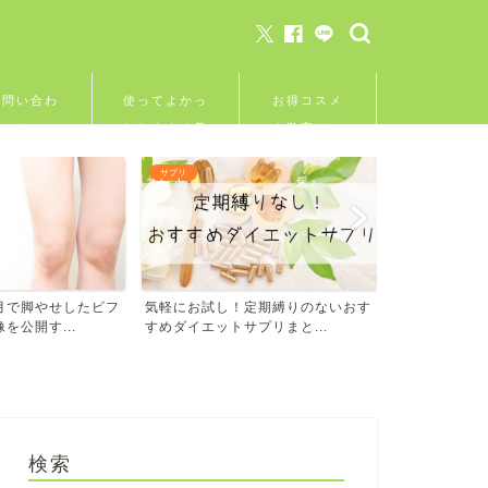
お問い合わ
使ってよかっ
お得コスメ
せ
たおすすめ着
＆激安モニ
圧インナーは
ター商品情
サプリ
着圧インナー
コレ！
報♪
月で脚やせしたビフ
気軽にお試し！定期縛りのないおす
ぽっこりお腹
を公開す...
すめダイエットサプリまと...
＆ガードル人気
検索